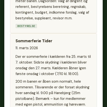
meter banen. Dagsorden: Valg af dirigent og
referent, bestyrelsens beretning, regnskab,
kontingent, budget, indkomne forslag, valg af
bestyrelse, suppleant, revisor m.m.
BESTYRELSE
Sommerferie Tider
11. marts 2026
Der er sommerferie i kælderen fra 25. marts til
7. oktober. Sidste skydning i kælderen bliver
onsdag den 27. marts. Kælderen åbner igen
første onsdag i oktober (7/10 kl. 18:00).
200 m banen er åben som normalt, hele
sommeren. Tilsvarende er der forsat skydning
hver søndag kl. 9.00 på Hanebjerg (25m
pistolbane). Bemærk – kun for medlemmer
med egen pistol, ammunition og høreværn.