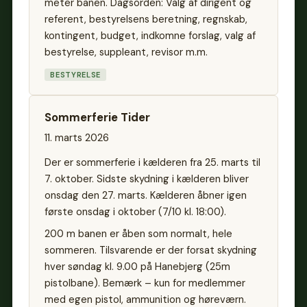
meter banen. Dagsorden: Valg af dirigent og
referent, bestyrelsens beretning, regnskab,
kontingent, budget, indkomne forslag, valg af
bestyrelse, suppleant, revisor m.m.
BESTYRELSE
Sommerferie Tider
11. marts 2026
Der er sommerferie i kælderen fra 25. marts til
7. oktober. Sidste skydning i kælderen bliver
onsdag den 27. marts. Kælderen åbner igen
første onsdag i oktober (7/10 kl. 18:00).
200 m banen er åben som normalt, hele
sommeren. Tilsvarende er der forsat skydning
hver søndag kl. 9.00 på Hanebjerg (25m
pistolbane). Bemærk – kun for medlemmer
med egen pistol, ammunition og høreværn.