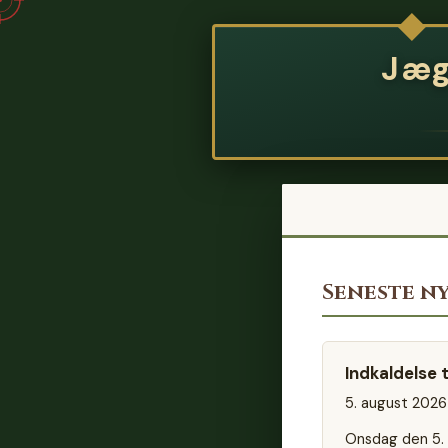
Jæg
Seneste n
Indkaldelse 
5. august 2026
Onsdag den 5. 