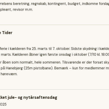
relsens beretning, regnskab, kontingent, budget, indkomne forslag
pleant, revisor m.m.
 Tider
rie i kælderen fra 25. marts til 7. oktober. Sidste skydning i kæld
marts. Kælderen åbner igen første onsdag i oktober (7/10 kl. 18:00
 åben som normalt, hele sommeren. Tilsvarende er der forsat sky
0 på Hanebjerg (25m pistolbane). Bemærk – kun for medlemmer m
 høreværn.
ket jule- og nytårsaftensdag
2025