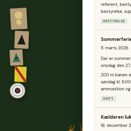
referent, besty
bestyrelse, sup
BESTYRELSE
Sommerferie
11. marts 2026
Der er sommerfe
onsdag den 27. 
200 m banen er
søndag kl. 9.0
ammunition og
DRIFT
Kælderen luk
18. december 