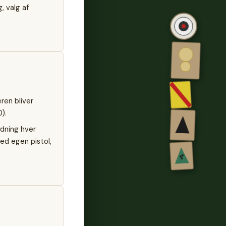
, valg af
eren bliver
).
dning hver
ed egen pistol,