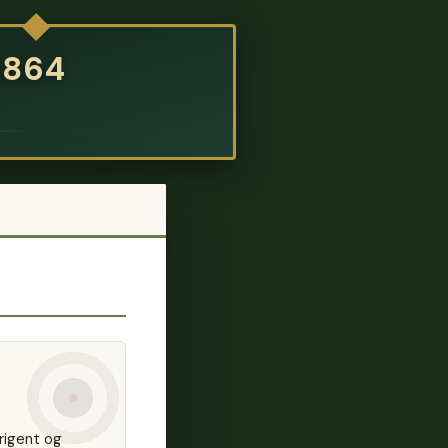
1864
rigent og