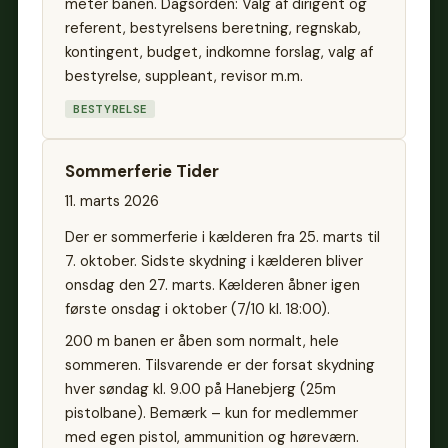
meter banen. Dagsorden: Valg af dirigent og
referent, bestyrelsens beretning, regnskab,
kontingent, budget, indkomne forslag, valg af
bestyrelse, suppleant, revisor m.m.
BESTYRELSE
Sommerferie Tider
11. marts 2026
Der er sommerferie i kælderen fra 25. marts til
7. oktober. Sidste skydning i kælderen bliver
onsdag den 27. marts. Kælderen åbner igen
første onsdag i oktober (7/10 kl. 18:00).
200 m banen er åben som normalt, hele
sommeren. Tilsvarende er der forsat skydning
hver søndag kl. 9.00 på Hanebjerg (25m
pistolbane). Bemærk – kun for medlemmer
med egen pistol, ammunition og høreværn.