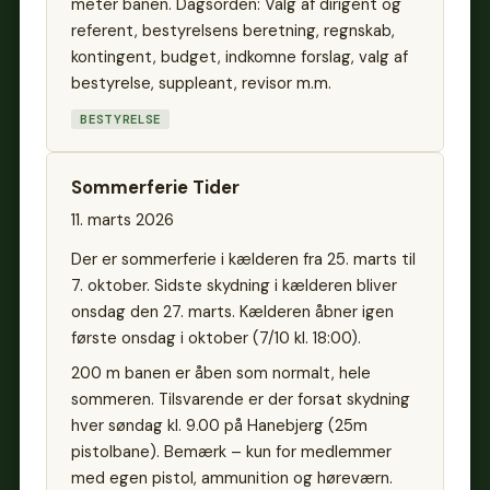
meter banen. Dagsorden: Valg af dirigent og
referent, bestyrelsens beretning, regnskab,
kontingent, budget, indkomne forslag, valg af
bestyrelse, suppleant, revisor m.m.
BESTYRELSE
Sommerferie Tider
11. marts 2026
Der er sommerferie i kælderen fra 25. marts til
7. oktober. Sidste skydning i kælderen bliver
onsdag den 27. marts. Kælderen åbner igen
første onsdag i oktober (7/10 kl. 18:00).
200 m banen er åben som normalt, hele
sommeren. Tilsvarende er der forsat skydning
hver søndag kl. 9.00 på Hanebjerg (25m
pistolbane). Bemærk – kun for medlemmer
med egen pistol, ammunition og høreværn.